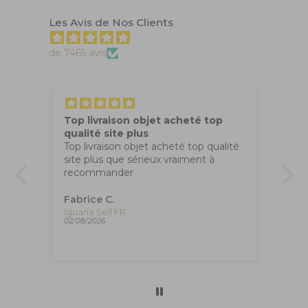
Les Avis de Nos Clients
de 7465 avis
Top livraison objet acheté top
Tr
qualité site plus
Ma
Top livraison objet acheté top qualité
co
site plus que sérieux vraiment à
apr
recommander
,
Fabrice C.
An
Plume Montegrappa Vintage Class Venetia Paradise Falls, ISVEN-A-007
Iguana Sell FR
02/08/2026
01/