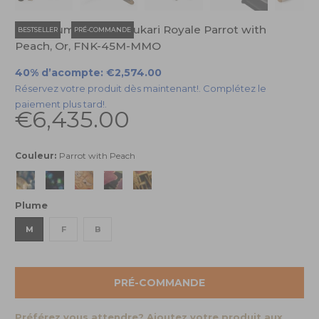
Stylo Plume Namiki Yukari Royale Parrot with
BESTSELLER
PRÉ-COMMANDE
Peach, Or, FNK-45M-MMO
40% d’acompte:
€2,574.00
Réservez votre produit dès maintenant!. Complétez le
paiement plus tard!.
€6,435.00
Couleur:
Parrot with Peach
Plume
M
F
B
PRÉ-COMMANDE
Préférez vous attendre? Ajoutez votre produit aux