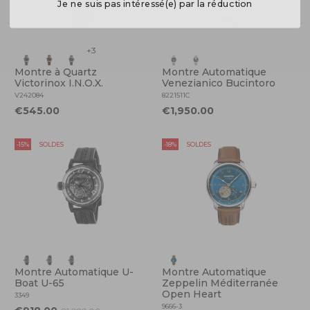
Je ne suis pas intéressé(e) par la réduction
+3
Montre à Quartz
Montre Automatique
Victorinox I.N.O.X.
Venezianico Bucintoro
V242084
8221511C
€545.00
€1,950.00
-15%
SOLDES
-18%
SOLDES
Montre Automatique U-
Montre Automatique
Boat U-65
Zeppelin Méditerranée
Open Heart
3349
9666-3