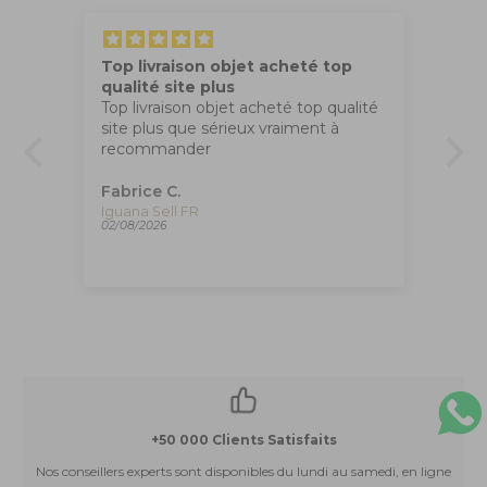
Top livraison objet acheté top
Tr
qualité site plus
Ma
Top livraison objet acheté top qualité
co
site plus que sérieux vraiment à
apr
recommander
,
Fabrice C.
An
Plume Montegrappa Vintage Class Venetia Paradise Falls, ISVEN-A-007
Iguana Sell FR
02/08/2026
01/
+50 000 Clients Satisfaits
Nos conseillers experts sont disponibles du lundi au samedi, en ligne