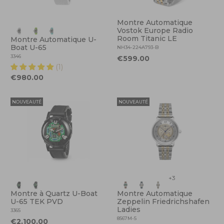
Montre Automatique
Vostok Europe Radio
Room Titanic LE
Montre Automatique U-
Boat U-65
NH34-224A793-B
3346
€599.00
(1)
€980.00
NOUVEAUTÉ
NOUVEAUTÉ
+3
Montre à Quartz U-Boat
Montre Automatique
U-65 TEK PVD
Zeppelin Friedrichshafen
Ladies
3365
8567M-5
€2,100.00