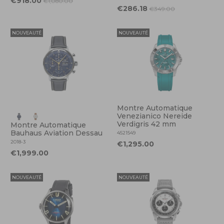
€918.00
€1,080.00
€286.18
€349.00
NOUVEAUTÉ
NOUVEAUTÉ
Montre Automatique
Venezianico Nereide
Verdigris 42 mm
Montre Automatique
Bauhaus Aviation Dessau
4521549
2018-3
€1,295.00
€1,999.00
NOUVEAUTÉ
NOUVEAUTÉ