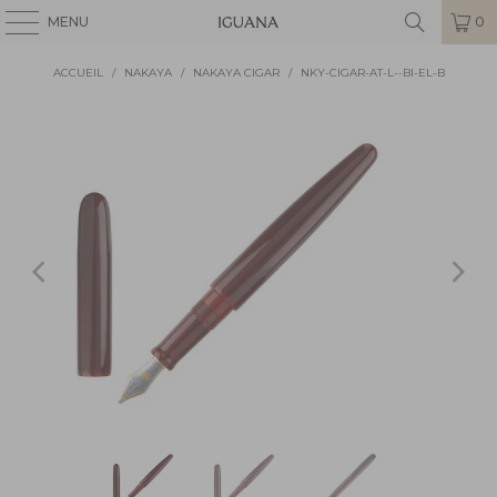
MENU
0
ACCUEIL
/
NAKAYA
/
NAKAYA CIGAR
/
NKY-CIGAR-AT-L--BI-EL-B