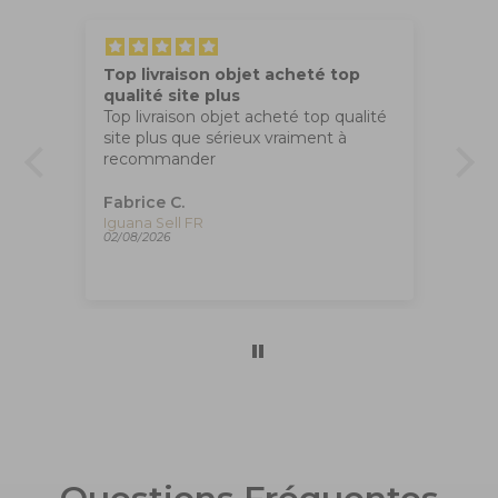
Top livraison objet acheté top
Tr
qualité site plus
Ma
Top livraison objet acheté top qualité
co
site plus que sérieux vraiment à
apr
recommander
,
Fabrice C.
An
Plume Montegrappa Vintage Class Venetia Paradise Falls, ISVEN-A-007
Iguana Sell FR
02/08/2026
01/