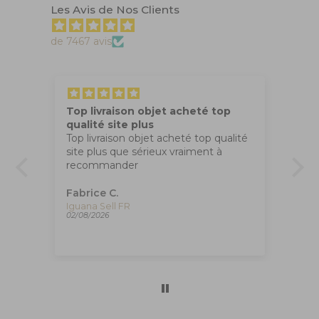
Les Avis de Nos Clients
de 7467 avis
Top livraison objet acheté top
Tr
qualité site plus
Ma
Top livraison objet acheté top qualité
co
site plus que sérieux vraiment à
apr
recommander
,
Fabrice C.
An
Plume Montegrappa Vintage Class Venetia Paradise Falls, ISVEN-A-007
Iguana Sell FR
02/08/2026
01/