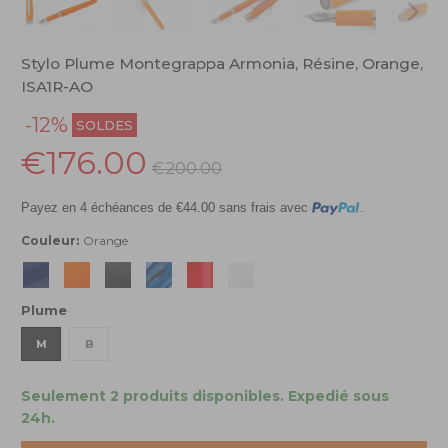
Stylo Plume Montegrappa Armonia, Résine, Orange,
ISA1R-AO
-12%
SOLDES
€176.00
€200.00
Payez en 4 échéances de €44.00 sans frais avec
.
Couleur:
Orange
Plume
M
B
Seulement 2 produits disponibles.
Expedié sous
24h.