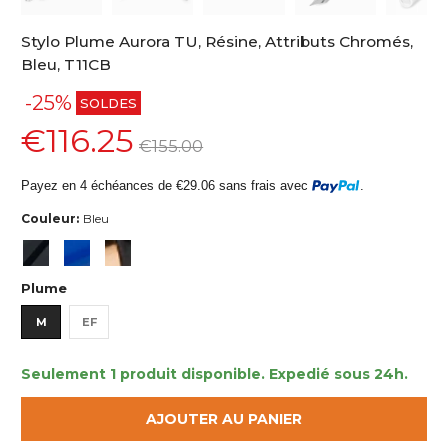
Stylo Plume Aurora TU, Résine, Attributs Chromés,
Bleu, T11CB
-25%
SOLDES
€116.25
€155.00
Payez en 4 échéances de €29.06 sans frais avec
.
Couleur:
Bleu
Plume
M
EF
Seulement 1 produit disponible.
Expedié sous 24h.
AJOUTER AU PANIER