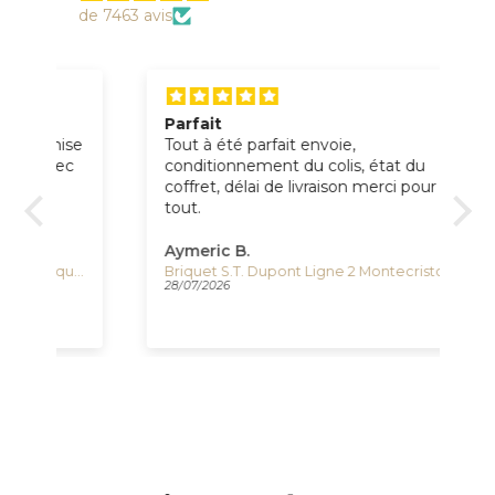
de 7463 avis
Parfait
Ra
ise
Tout à été parfait envoie,
Trè
ec
conditionnement du colis, état du
bi
coffret, délai de livraison merci pour
fac
tout.
Aymeric B.
DO
Montre à Quartz Citizen Promaster Aqualand I, 36.5 mm, Noir, 20 atm, EO2020-08E
Briquet S.T. Dupont Ligne 2 Montecristo La Nuit, Attributs Palladium, C16035
28/07/2026
21/