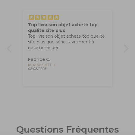
Top livraison objet acheté top
Tr
qualité site plus
Ma
Top livraison objet acheté top qualité
co
site plus que sérieux vraiment à
apr
recommander
,
Fabrice C.
An
Plume Montegrappa Vintage Class Venetia Paradise Falls, ISVEN-A-007
Iguana Sell FR
02/08/2026
01/
Questions Fréquentes