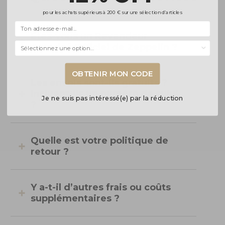
pour les achats supérieurs à 200 € sur une sélection d’articles
Êtes-vous un Revendeur
Selecciona una opción...
Autorisé Officiel de Zeppelin ?
OBTENIR MON CODE
Les envois sont-ils gratuits ?
Incluent-ils un numéro de suivi
Je ne suis pas intéressé(e) par la réduction
?
Quelle est votre politique de
retour ?
Y a-t-il d’autres frais ou coûts
supplémentaires ?