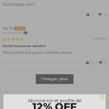
Outstanding watch
1
0
Say N.
Melbourne, AU
04/05/2021
Good customer service
Very prompt and polite customer service
0
2
Charger plus
Abonne-toi et profite de
12% OFF
Questions Fréquentes