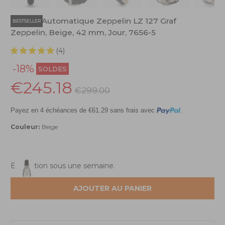
Montre Automatique Zeppelin LZ 127 Graf
BESTSELLER
Zeppelin, Beige, 42 mm, Jour, 7656-5
(4)
-18%
SOLDES
€245.18
€299.00
Payez en 4 échéances de €61.29 sans frais avec
.
Couleur:
Beige
Expédition sous une semaine.
AJOUTER AU PANIER