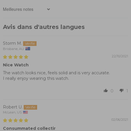
Sort by
Avis dans d'autres langues
Storm M.
Brisbane, AU
22/10/2021
Nice Watch
The watch looks nice, feels solid and is very accurate.
I really enjoy wearing this watch.
0
1
Robert U.
McLean, US
02/06/2021
Consummated collectir