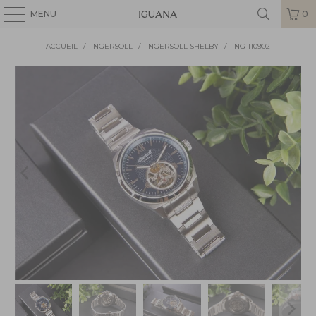
MENU
0
ACCUEIL
/
INGERSOLL
/
INGERSOLL SHELBY
/
ING-I10902