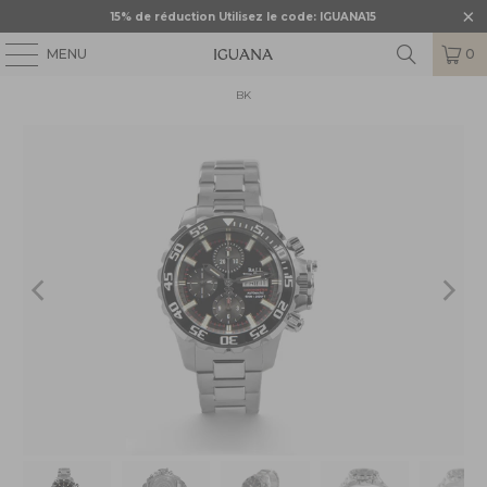
15% de réduction Utilisez le code: IGUANA15
MENU
0
ACCUEIL
/
BALL
/
BALL ENGINEER HYDROCARBON
/
BLL-DC3226A-S4C-
BK