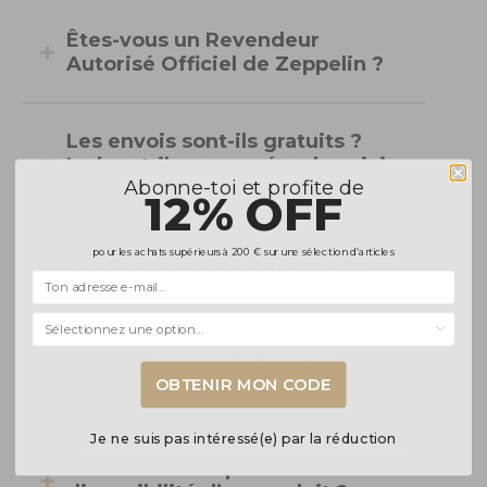
Êtes-vous un Revendeur
Autorisé Officiel de Zeppelin ?
Les envois sont-ils gratuits ?
Incluent-ils un numéro de suivi
Abonne-toi et profite de
?
12% OFF
pour les achats supérieurs à 200 € sur une sélection d’articles
Quelle est votre politique de
retour ?
Selecciona una opción...
Y a-t-il d’autres frais ou coûts
OBTENIR MON CODE
supplémentaires ?
Je ne suis pas intéressé(e) par la réduction
Comment interpréter la