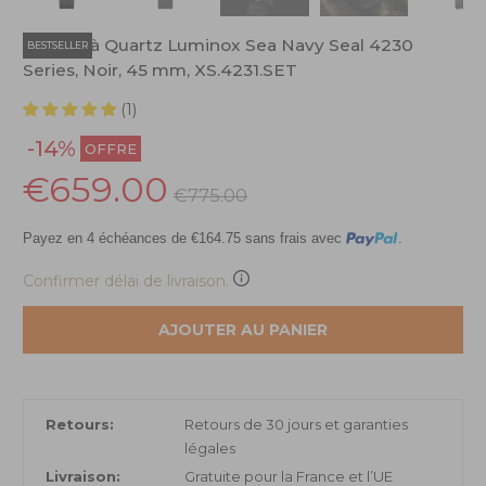
Montre à Quartz Luminox Sea Navy Seal 4230
BESTSELLER
Series, Noir, 45 mm, XS.4231.SET
(1)
-14%
OFFRE
€659.00
€775.00
Payez en 4 échéances de €164.75 sans frais avec
.
Confirmer délai de livraison.
AJOUTER AU PANIER
Retours:
Retours de 30 jours et garanties
légales
Livraison:
Gratuite pour la France et l’UE