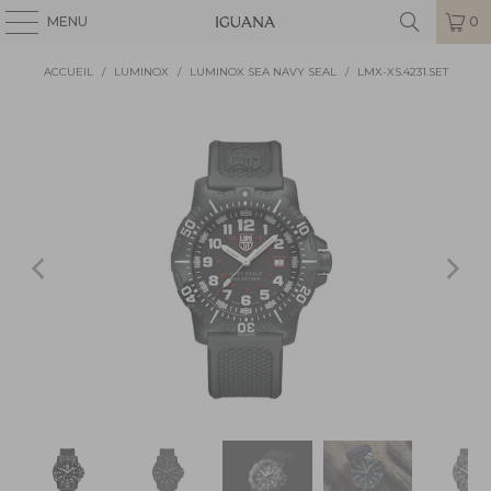
MENU
0
ACCUEIL
/
LUMINOX
/
LUMINOX SEA NAVY SEAL
/
LMX-XS.4231.SET