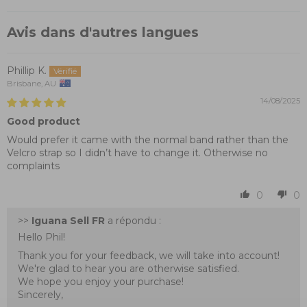
Avis dans d'autres langues
Phillip K.
Brisbane, AU
14/08/2025
Good product
Would prefer it came with the normal band rather than the
Velcro strap so I didn’t have to change it. Otherwise no
complaints
0
0
>>
Iguana Sell FR
a répondu :
Hello Phil!
Thank you for your feedback, we will take into account!
We're glad to hear you are otherwise satisfied.
We hope you enjoy your purchase!
Sincerely,