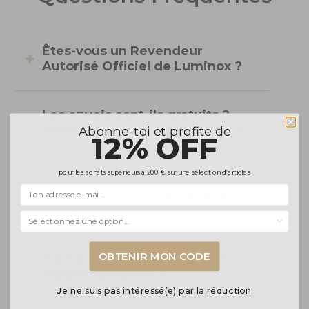
Êtes-vous un Revendeur
Autorisé Officiel de Luminox ?
Les envois sont-ils gratuits ?
Incluent-ils un numéro de suivi
Abonne-toi et profite de
12% OFF
?
pour les achats supérieurs à 200 € sur une sélection d’articles
Quelle est votre politique de
retour ?
Selecciona una opción...
OBTENIR MON CODE
Y a-t-il d’autres frais ou coûts
supplémentaires ?
Je ne suis pas intéressé(e) par la réduction