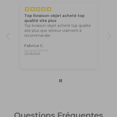
Top livraison objet acheté top
Tr
qualité site plus
Ma
Top livraison objet acheté top qualité
co
site plus que sérieux vraiment à
apr
recommander
,
Fabrice C.
An
Plume Montegrappa Vintage Class Venetia Paradise Falls, ISVEN-A-007
Iguana Sell FR
02/08/2026
01/
Questions Fréquentes