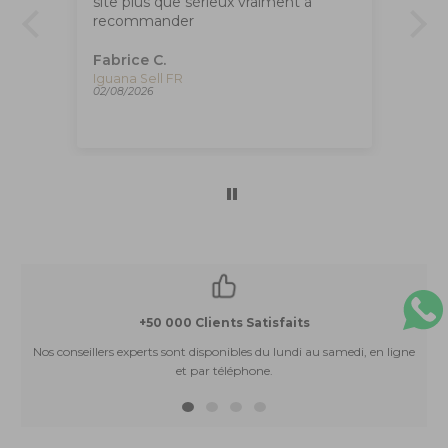
site plus que sérieux vraiment à
apr
recommander
,
Fabrice C.
An
Plume Montegrappa Vintage Class Venetia Paradise Falls, ISVEN-A-007
Iguana Sell FR
02/08/2026
01/
+50 000 Clients Satisfaits
Nos conseillers experts sont disponibles du lundi au samedi, en ligne
et par téléphone.