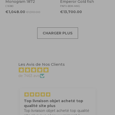
Monogram 1872
Emperor Gold fish
C16180
FNFV-80M-MKG
€1,048.00
€13,700.00
€1,310.00
CHARGER PLUS
Les Avis de Nos Clients
de 7463 avis
Top livraison objet acheté top
Tr
qualité site plus
Ma
Top livraison objet acheté top qualité
co