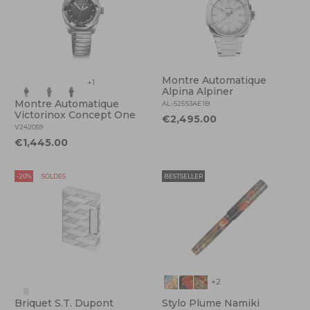
Montre Automatique
+1
Alpina Alpiner
Montre Automatique
AL-525S3AE1B
Victorinox Concept One
€2,495.00
V242059
€1,445.00
-20%
SOLDES
BESTSELLER
+2
Briquet S.T. Dupont
Stylo Plume Namiki