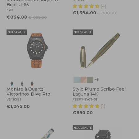
Boat U-65
(4)
3347
€1,394.00
€1,700.00
€864.00
€1,080.00
NOUVEAUTÉ
NOUVEAUTÉ
+9
Montre à Quartz
Stylo Plume Scribo Feel
Victorinox Dive Pro
Laguna 14K
V242069.1
FEEFP45YG1403
(1)
€1,245.00
€850.00
NOUVEAUTÉ