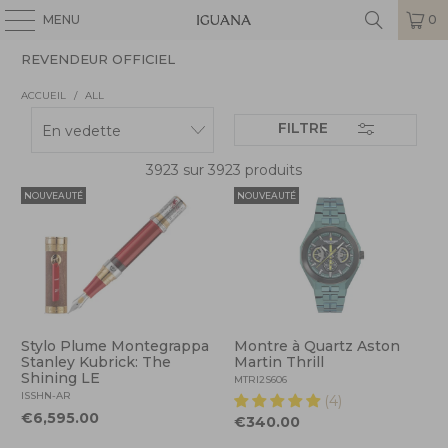
MENU
0
REVENDEUR OFFICIEL
ACCUEIL
/
ALL
FILTRE
3923 sur 3923 produits
NOUVEAUTÉ
NOUVEAUTÉ
Stylo Plume Montegrappa
Montre à Quartz Aston
Stanley Kubrick: The
Martin Thrill
Shining LE
MTRI2S606
ISSHN-AR
(4)
€6,595.00
€340.00