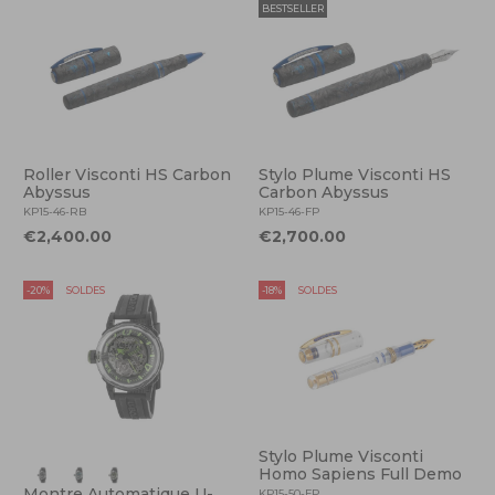
BESTSELLER
Roller Visconti HS Carbon
Stylo Plume Visconti HS
Abyssus
Carbon Abyssus
KP15-46-RB
KP15-46-FP
€2,400.00
€2,700.00
-20%
SOLDES
-18%
SOLDES
Stylo Plume Visconti
Homo Sapiens Full Demo
Montre Automatique U-
KP15-50-FP