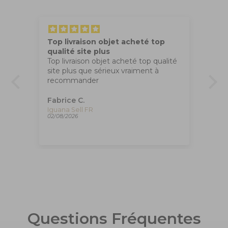
Top livraison objet acheté top
Tr
qualité site plus
Ma
Top livraison objet acheté top qualité
co
site plus que sérieux vraiment à
apr
recommander
,
Fabrice C.
An
Plume Montegrappa Vintage Class Venetia Paradise Falls, ISVEN-A-007
Iguana Sell FR
02/08/2026
01/
Questions Fréquentes