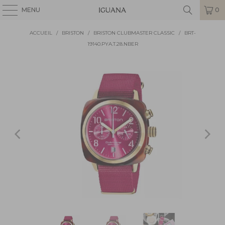
MENU
0
ACCUEIL
/
BRISTON
/
BRISTON CLUBMASTER CLASSIC
/
BRT-
19140.PYA.T.28.NBER