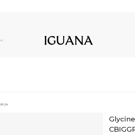
GR-24
Glycine
CBIGG