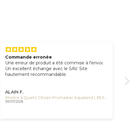
Commande erronée
Pa
Une erreur de produit a été commise à l'envoi.
To
Un excellent échange avec le SAV. Site
col
hautement recommandable.
pou
ALAIN F.
Ay
Montre à Quartz Citizen Promaster Aqualand I, 36.5 mm, Noir, 20 atm, EO2020-08E
30/07/2026
28/