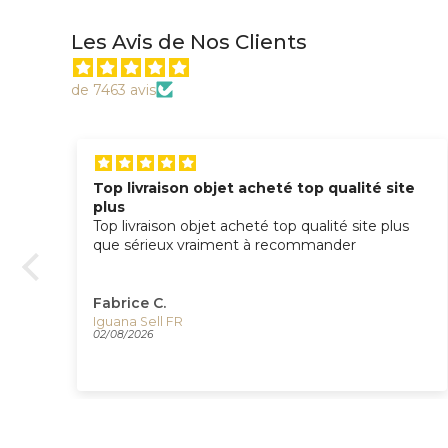
Les Avis de Nos Clients
de 7463 avis
Top livraison objet acheté top qualité site
plus
Top livraison objet acheté top qualité site plus
que sérieux vraiment à recommander
iel
Fabrice C.
Plume Montegrappa Vintage Class Venetia Paradise Falls, ISVEN-A-007
Iguana Sell FR
02/08/2026