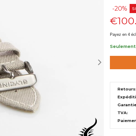
-20%
S
€100
Payez en 4 éc
Seulement 
Retours
Expédit
Garantie
TVA:
Paiemen