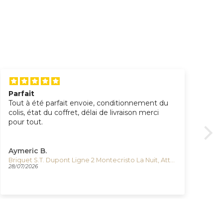
Parfait
Ra
Tout à été parfait envoie, conditionnement du
Trè
colis, état du coffret, délai de livraison merci
pr
pour tout.
liv
Aymeric B.
DO
Briquet S.T. Dupont Ligne 2 Montecristo La Nuit, Attributs Palladium, C16035
28/07/2026
21/