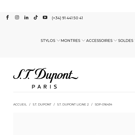
(+34) 91 441 50 41
STYLOS
MONTRES
ACCESSOIRES
SOLDES
ACCUEIL
/
S.T. DUPONT
/
S.T. DUPONT LIGNE 2
/
SDP-016434