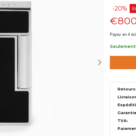
-20%
S
€800
Payez en 4 éc
Seulement 
Retours
Livraiso
Expédit
Garantie
TVA:
Paiemen