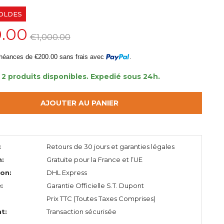
OLDES
.00
€1,000.00
héances de €200.00 sans frais avec
.
2 produits disponibles.
Expedié sous 24h.
AJOUTER AU PANIER
:
Retours de 30 jours et garanties légales
n:
Gratuite pour la France et l’UE
ion:
DHL Express
:
Garantie Officielle S.T. Dupont
Prix TTC (Toutes Taxes Comprises)
t:
Transaction sécurisée