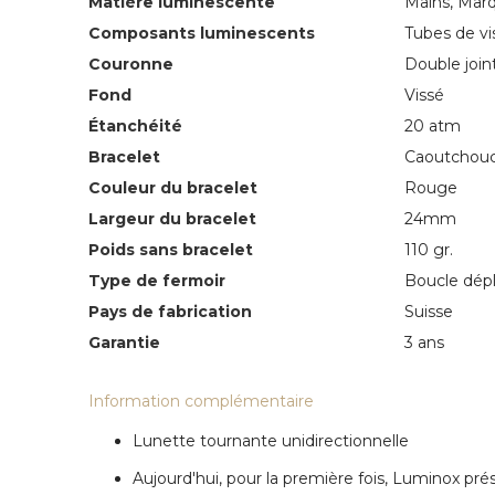
Matière luminescente
Mains, Marq
Composants luminescents
Tubes de vi
Couronne
Double join
Fond
Vissé
Étanchéité
20 atm
Bracelet
Caoutchou
Couleur du bracelet
Rouge
Largeur du bracelet
24mm
Poids sans bracelet
110 gr.
Type de fermoir
Boucle dép
Pays de fabrication
Suisse
Garantie
3 ans
Information complémentaire
Lunette tournante unidirectionnelle
Aujourd'hui, pour la première fois, Luminox