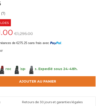
5
(7)
LDES
1.00
€1,295.00
héances de €275.25 sans frais avec
.
ir
1 produit disponible.
Expedié sous 24-48h.
AJOUTER AU PANIER
:
Retours de 30 jours et garanties légales