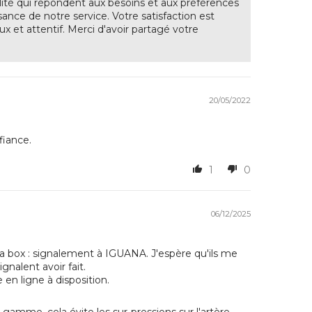
ité qui répondent aux besoins et aux préférences
nce de notre service. Votre satisfaction est
ux et attentif. Merci d'avoir partagé votre
20/05/2022
fiance.
1
0
06/12/2025
 box : signalement à IGUANA. J'espère qu'ils me
gnalent avoir fait.
e en ligne à disposition.
mme, cela évite les sur-pressions sur l'artère...