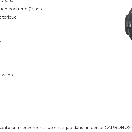
ueurs.
sion nocturne (25ans)
t torique
c
loyante
 présente un mouvement automatique dans un boîtier CARBONOX™