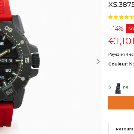
XS.387
-14%
SO
€1,10
Payez en 4 éc
Couleur:
No
Seulement 
Retours