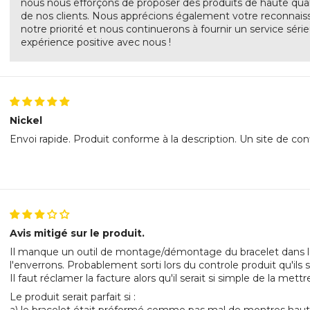
nous nous efforçons de proposer des produits de haute qual
de nos clients. Nous apprécions également votre reconnaissa
notre priorité et nous continuerons à fournir un service série
expérience positive avec nous !
Nickel
Envoi rapide. Produit conforme à la description. Un site de con
Avis mitigé sur le produit.
Il manque un outil de montage/démontage du bracelet dans la
l'enverrons. Probablement sorti lors du controle produit qu'ils si
Il faut réclamer la facture alors qu'il serait si simple de la mettr
Le produit serait parfait si :
a) le bracelet était préformé comme pas mal de montres haut ga